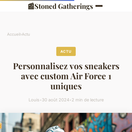
📰
Stoned Gatherings
Accueil
›
Actu
ACTU
Personnalisez vos sneakers
avec custom Air Force 1
uniques
Louis
•
30 août 2024
•
2 min de lecture