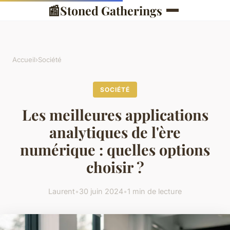
📰
Stoned Gatherings
Accueil
›
Société
SOCIÉTÉ
Les meilleures applications
analytiques de l'ère
numérique : quelles options
choisir ?
Laurent
•
30 juin 2024
•
1 min de lecture