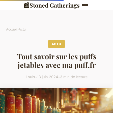
📰
Stoned Gatherings
Accueil
›
Actu
ACTU
Tout savoir sur les puffs
jetables avec ma puff.fr
Louis
•
13 juin 2024
•
3 min de lecture