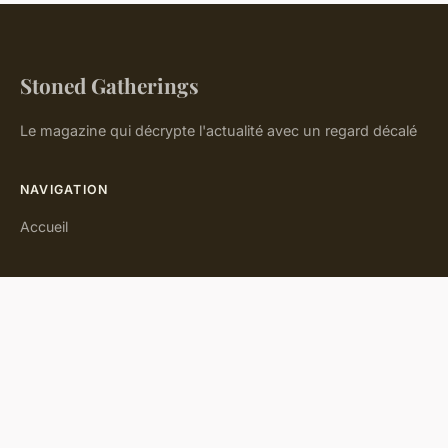
applis de r...
21 juillet 2024
2 min de lecture →
ACTU
Tout savoir sur comment est
calculé le salaire en portage
salarial
Comprendre comment est calculé le salaire en