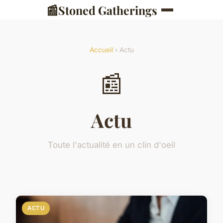
📰
Stoned Gatherings
Accueil
› Actu
📰
Actu
Toute l'actualité en un clin d'oeil
ACTU