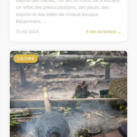
Depuis des siècles, l'art est un miroir de la société,
un reflet des préoccupations, des peurs, des
espoirs et des idées de chaque époque.
Récemment, ...
13 mai 2024
5 min de lecture →
CULTURE