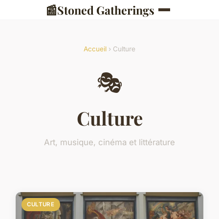
📰
Stoned Gatherings
Accueil
› Culture
🎭
Culture
Art, musique, cinéma et littérature
CULTURE